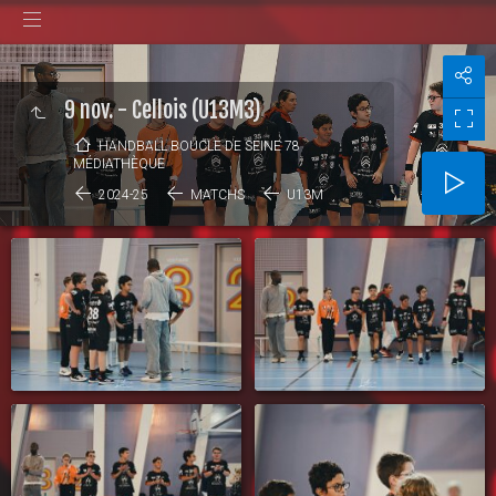
9 nov. - Cellois (U13M3)
HANDBALL BOUCLE DE SEINE 78
MÉDIATHÈQUE
2024-25
MATCHS
U13M